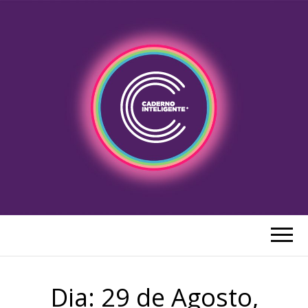
CADERNO
Blog do Caderno Inteligente Portugal
INTELIGENTE
Dia:
29 de Agosto,