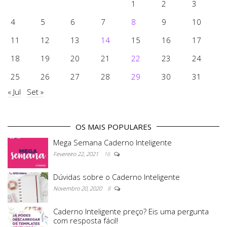
1
2
3
4
5
6
7
8
9
10
11
12
13
14
15
16
17
18
19
20
21
22
23
24
25
26
27
28
29
30
31
« Jul
Set »
OS MAIS POPULARES
Mega Semana Caderno Inteligente
Fevereiro 22, 2021
16
Dúvidas sobre o Caderno Inteligente
Novembro 20, 2020
8
Caderno Inteligente preço? Eis uma pergunta
com resposta fácil!