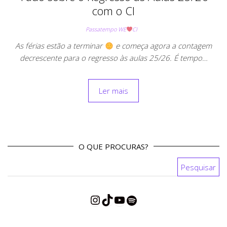
com o CI
Passatempo WE
CI
As férias estão a terminar
e começa agora a contagem
decrescente para o regresso às aulas 25/26. É tempo…
Ler mais
O QUE PROCURAS?
Pesquisar por:
Instagram
TikTok
YouTube
Spotify