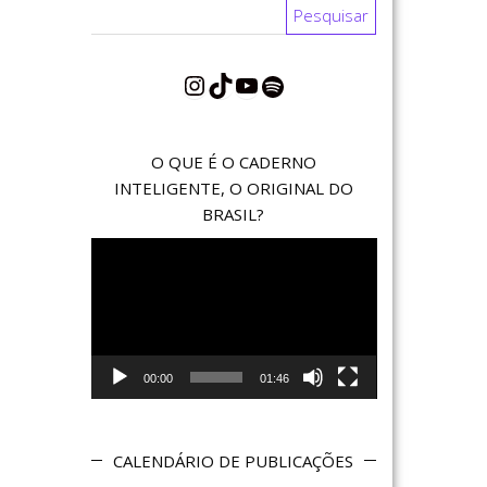
Pesquisar por:
Instagram
TikTok
YouTube
Spotify
O QUE É O CADERNO
INTELIGENTE, O ORIGINAL DO
BRASIL?
Reprodutor
de
vídeo
00:00
01:46
CALENDÁRIO DE PUBLICAÇÕES