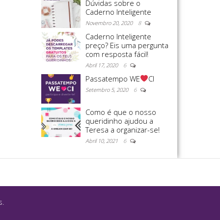
Dúvidas sobre o
Caderno Inteligente
Novembro 20, 2020
8
Caderno Inteligente
preço? Eis uma pergunta
com resposta fácil!
Abril 17, 2020
6
Passatempo WE
CI
Setembro 5, 2020
6
Como é que o nosso
queridinho ajudou a
Teresa a organizar-se!
Abril 10, 2021
6
s.