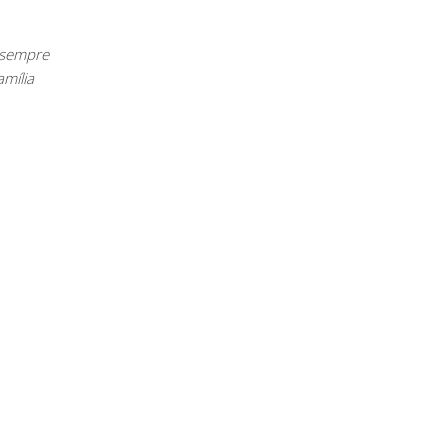
s sempre
mília