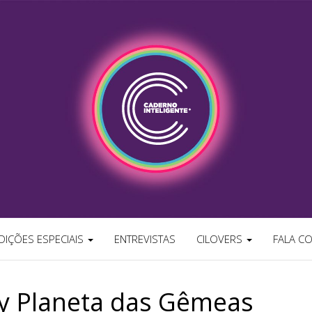
NTELIGENTE
tugal
DIÇÕES ESPECIAIS
ENTREVISTAS
CILOVERS
FALA C
y Planeta das Gêmeas