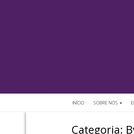
CADERNO I
Blog do Caderno Inteligente Por
INÍCIO
SOBRE NÓS
E
Categoria:
B