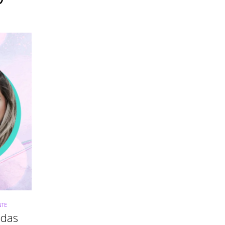
NTE
idas