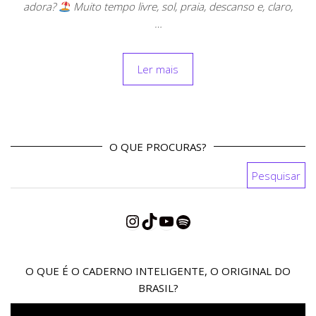
adora?
Muito tempo livre, sol, praia, descanso e, claro,
…
Ler mais
O QUE PROCURAS?
Pesquisar por:
Instagram
TikTok
YouTube
Spotify
O QUE É O CADERNO INTELIGENTE, O ORIGINAL DO
BRASIL?
Reprodutor