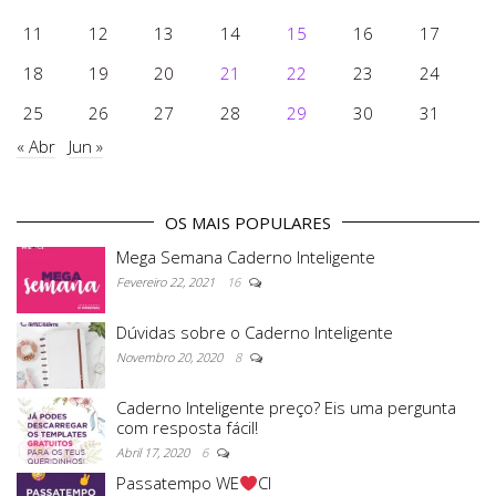
11
12
13
14
15
16
17
18
19
20
21
22
23
24
25
26
27
28
29
30
31
« Abr
Jun »
OS MAIS POPULARES
Mega Semana Caderno Inteligente
Fevereiro 22, 2021
16
Dúvidas sobre o Caderno Inteligente
Novembro 20, 2020
8
Caderno Inteligente preço? Eis uma pergunta
com resposta fácil!
Abril 17, 2020
6
Passatempo WE
CI