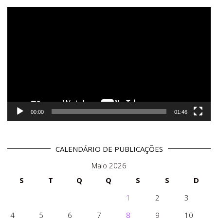
Reprodutor
de
vídeo
00:00
01:46
CALENDÁRIO DE PUBLICAÇÕES
Maio 2026
S
T
Q
Q
S
S
D
1
2
3
4
5
6
7
8
9
10