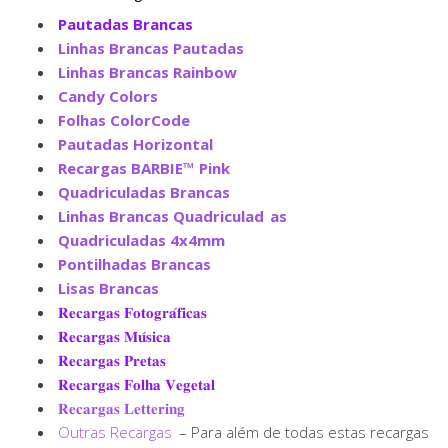
Pautadas Brancas
Linhas Brancas Pautadas
Linhas Brancas Rainbow
Candy Colors
Folhas ColorCode
Pautadas Horizontal
Recargas BARBIE™ Pink
Quadriculadas Brancas
Linhas Brancas Quadriculad
as
Quadriculadas 4x4mm
Pontilhadas Brancas
Lisas Brancas
𝐑𝐞𝐜𝐚𝐫𝐠𝐚𝐬 𝐅𝐨𝐭𝐨𝐠𝐫𝐚́𝐟𝐢𝐜𝐚𝐬
𝐑𝐞𝐜𝐚𝐫𝐠𝐚𝐬 𝐌𝐮́𝐬𝐢𝐜𝐚
𝐑𝐞𝐜𝐚𝐫𝐠𝐚𝐬 𝐏𝐫𝐞𝐭𝐚𝐬
𝐑𝐞𝐜𝐚𝐫𝐠𝐚𝐬 𝐅𝐨𝐥𝐡𝐚 𝐕𝐞𝐠𝐞𝐭𝐚𝐥
𝐑𝐞𝐜𝐚𝐫𝐠𝐚𝐬 𝐋𝐞𝐭𝐭𝐞𝐫𝐢𝐧𝐠
Outras Recargas
– Para além de todas estas recargas