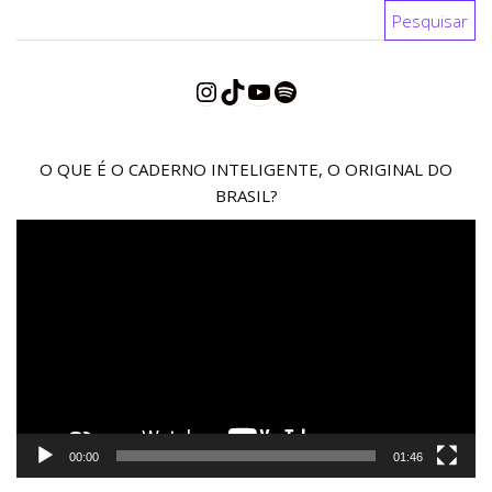
Pesquisar por:
Instagram
TikTok
YouTube
Spotify
O QUE É O CADERNO INTELIGENTE, O ORIGINAL DO
BRASIL?
Reprodutor
de
vídeo
00:00
01:46