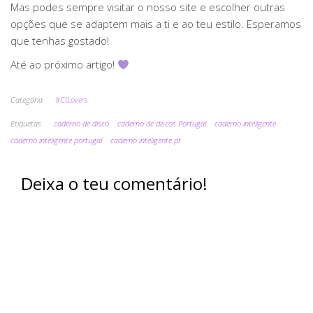
Mas podes sempre visitar o nosso site e escolher outras
opções que se adaptem mais a ti e ao teu estilo. Esperamos
que tenhas gostado!
Até ao próximo artigo!
Categoria
#CILovers
Etiquetas
caderno de disco
caderno de discos Portugal
caderno inteligente
caderno inteligente portugal
caderno inteligente pt
Deixa o teu comentário!