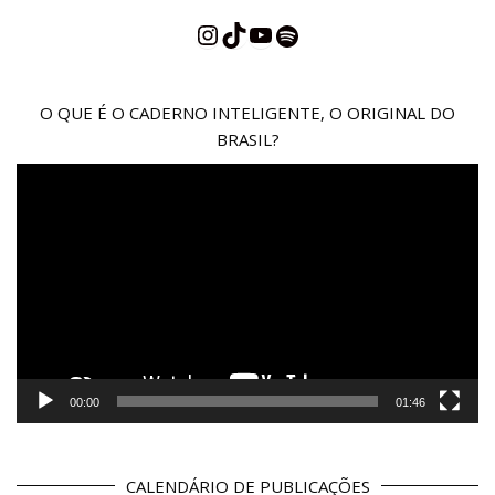
Instagram
TikTok
YouTube
Spotify
O QUE É O CADERNO INTELIGENTE, O ORIGINAL DO
BRASIL?
Reprodutor
de
vídeo
00:00
01:46
CALENDÁRIO DE PUBLICAÇÕES