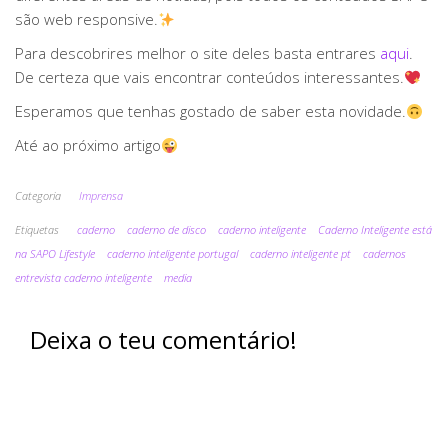
são web responsive.
Para descobrires melhor o site deles basta entrares
aqui
.
De certeza que vais encontrar conteúdos interessantes.
Esperamos que tenhas gostado de saber esta novidade.
Até ao próximo artigo
Categoria
Imprensa
Etiquetas
caderno
caderno de disco
caderno inteligente
Caderno Inteligente está
na SAPO Lifestyle
caderno inteligente portugal
caderno inteligente pt
cadernos
entrevista caderno inteligente
media
Deixa o teu comentário!