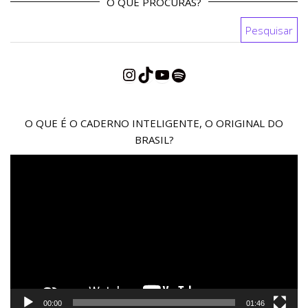
O QUE PROCURAS?
Pesquisar por:
Instagram
TikTok
YouTube
Spotify
O QUE É O CADERNO INTELIGENTE, O ORIGINAL DO
BRASIL?
Reprodutor
de
vídeo
00:00
01:46