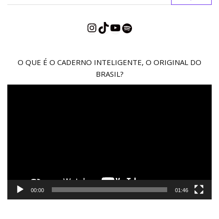
Instagram
TikTok
YouTube
Spotify
O QUE É O CADERNO INTELIGENTE, O ORIGINAL DO
BRASIL?
Reprodutor
de
vídeo
00:00
01:46