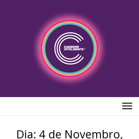
CADERNO
Blog do Caderno Inteligente Portugal
INTELIGENTE
Dia:
4 de Novembro,